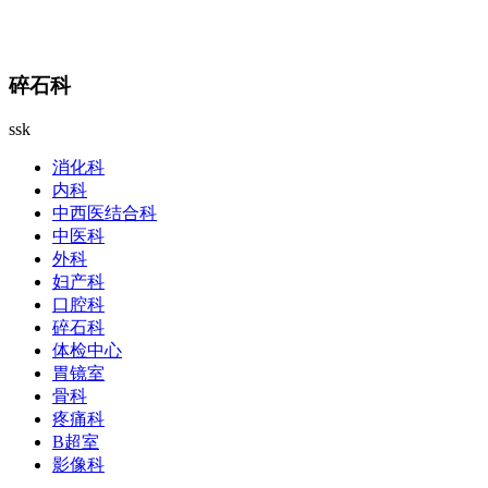
碎石科
ssk
消化科
内科
中西医结合科
中医科
外科
妇产科
口腔科
碎石科
体检中心
胃镜室
骨科
疼痛科
B超室
影像科