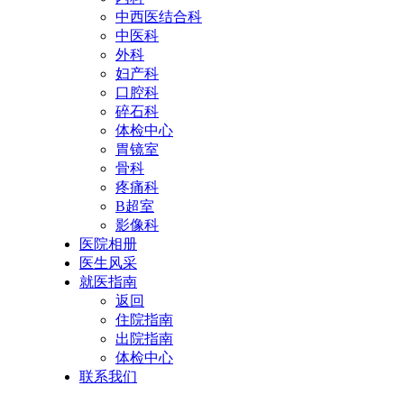
中西医结合科
中医科
外科
妇产科
口腔科
碎石科
体检中心
胃镜室
骨科
疼痛科
B超室
影像科
医院相册
医生风采
就医指南
返回
住院指南
出院指南
体检中心
联系我们