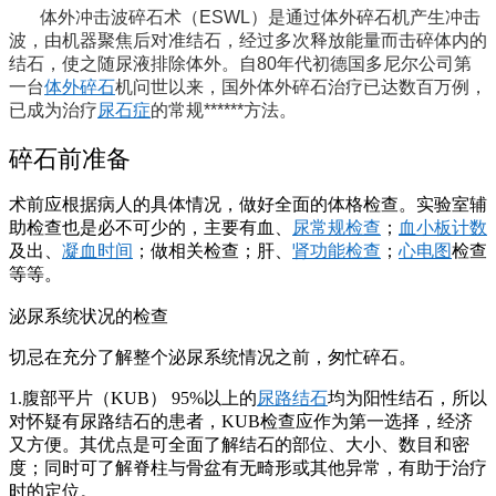
体外冲击波碎石术（ESWL）是通过体外碎石机产生冲击
波，由机器聚焦后对准结石，经过多次释放能量而击碎体内的
结石，使之随尿液排除体外。自80年代初德国多尼尔公司第
一台
体外碎石
机问世以来，国外体外碎石治疗已达数百万例，
已成为治疗
尿石症
的常规******方法。
碎石前准备
术前应根据病人的具体情况，做好全面的体格检查。实验室辅
助检查也是必不可少的，主要有血、
尿常规检查
；
血小板计数
及出、
凝血时间
；做相关检查；肝、
肾功能检查
；
心电图
检查
等等。
泌尿系统状况的检查
切忌在充分了解整个泌尿系统情况之前，匆忙碎石。
1.腹部平片（KUB） 95%以上的
尿路结石
均为阳性结石，所以
对怀疑有尿路结石的患者，KUB检查应作为第一选择，经济
又方便。其优点是可全面了解结石的部位、大小、数目和密
度；同时可了解脊柱与骨盆有无畸形或其他异常，有助于治疗
时的定位。