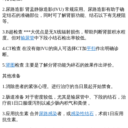
2.尿路造影 肾盂静脉造影(IVU) 常规应用。尿路造影有助于确
定结石的准确部位，同时可了解肾脏功能、结石以下有无梗阻
等。
3.B超检查 ***大优点是无X线辐射损伤，帮助判断肾脏积水程
度。但对
输尿管
中下段小结石检出率较低。
4.CT检查 在没有做IVU的病人可选择CT加
平扫
作出明确诊
断。
5.
肾图
检查 主要是了解分肾功能为碎石的效果作出评价。
其他准备
1.消除患者的紧张心理。进行治疗的当日晨起开始禁食。
2.肠道准备 对于密度较低，尤其是输尿管中、下段的结石，治
疗前1日口服缓泻剂以减少肠内积气和粪便 。
3.应用抗生素 合并
尿路感染
者，或
感染性结石
，术前1日应用
抗生素。